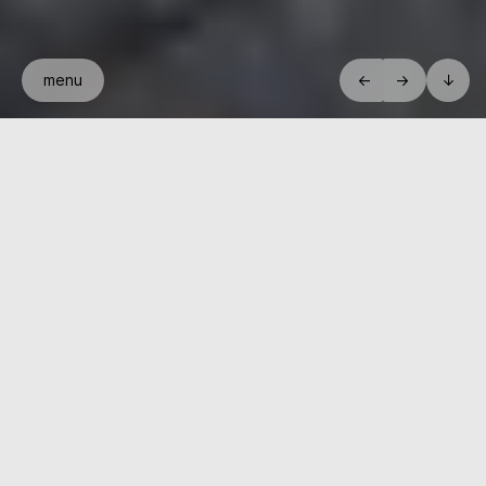
menu
←
→
↓