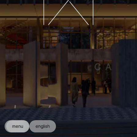
←
menu
→
english