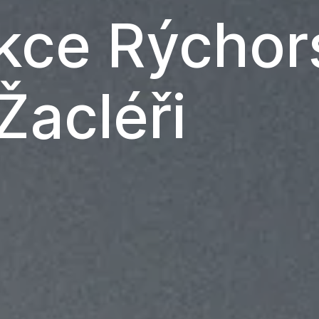
kce Rýchor
Žacléři