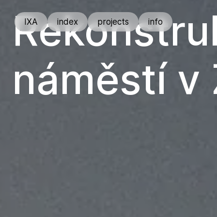
Rekonstru
IXA
index
projects
info
náměstí v 